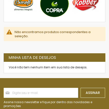
Não encontramos produtos correspondentes a
seleção.
MINHA LISTA DE DESEJOS
Você não tem nenhum item em sua lista de desejos.
Inscreva-
ASSINAR
se
na
nossa
Assine nossa newsletter e fique por dentro das novidades e
Newsletter:
promoções