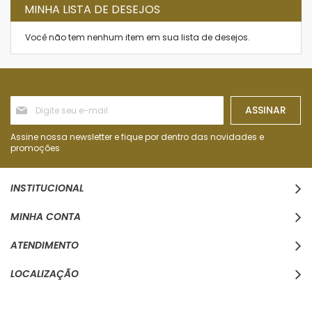
MINHA LISTA DE DESEJOS
Você não tem nenhum item em sua lista de desejos.
Inscreva-
ASSINAR
se
na
nossa
Assine nossa newsletter e fique por dentro das novidades e
Newsletter:
promoções
INSTITUCIONAL
MINHA CONTA
ATENDIMENTO
LOCALIZAÇÃO