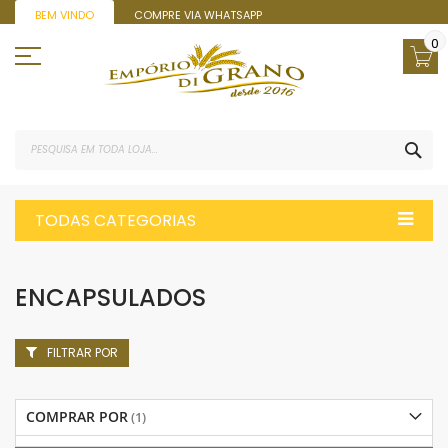
Pular
BEM VINDO
COMPRE VIA WHATSAPP
para
o
0
conteúdo
PES
TODAS CATEGORIAS
ENCAPSULADOS
FILTRAR POR
COMPRAR POR