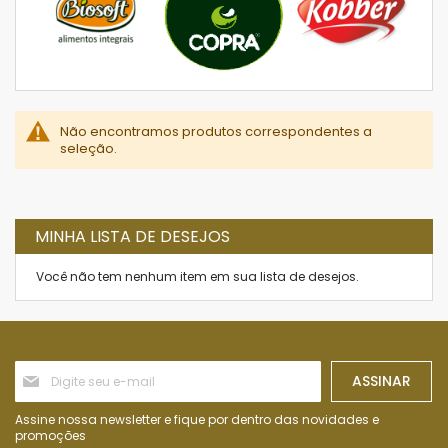
Não encontramos produtos correspondentes a
seleção.
MINHA LISTA DE DESEJOS
Você não tem nenhum item em sua lista de desejos.
Inscreva-
ASSINAR
se
na
nossa
Assine nossa newsletter e fique por dentro das novidades e
Newsletter:
promoções