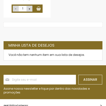
-
+
MINHA LISTA DE DESEJOS
Você não tem nenhum item em sua lista de desejos.
Inscreva-
ASSINAR
se
na
nossa
Assine nossa newsletter e fique por dentro das novidades e
Newsletter:
promoções
INSTITUCIONAL