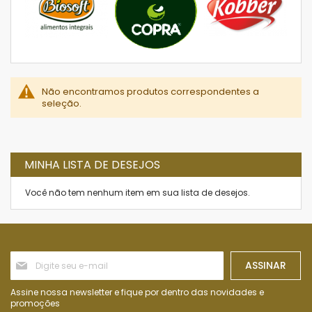
Não encontramos produtos correspondentes a
seleção.
MINHA LISTA DE DESEJOS
Você não tem nenhum item em sua lista de desejos.
Inscreva-
ASSINAR
se
na
nossa
Assine nossa newsletter e fique por dentro das novidades e
Newsletter:
promoções