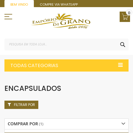
Pular
BEM VINDO
COMPRE VIA WHATSAPP
para
o
0
conteúdo
PES
TODAS CATEGORIAS
ENCAPSULADOS
FILTRAR POR
COMPRAR POR