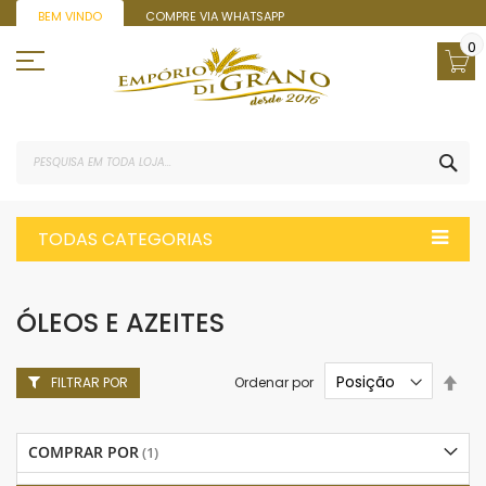
Pular
BEM VINDO
COMPRE VIA WHATSAPP
para
o
0
conteúdo
PES
TODAS CATEGORIAS
ÓLEOS E AZEITES
Defi
Ordenar por
FILTRAR POR
Dir
Dec
COMPRAR POR