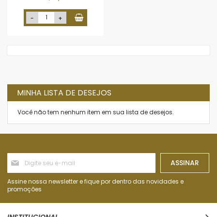
-
+
MINHA LISTA DE DESEJOS
Você não tem nenhum item em sua lista de desejos.
Inscreva-
ASSINAR
se
na
nossa
Assine nossa newsletter e fique por dentro das novidades e
Newsletter:
promoções
INSTITUCIONAL