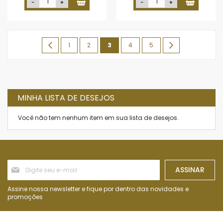
-
+
-
+
Página
Página
Anterior
Página
Página
Você
Página
Página
Página
Próximo
1
2
3
4
5
esta
lendo
a
MINHA LISTA DE DESEJOS
pagina
Você não tem nenhum item em sua lista de desejos.
Inscreva-
ASSINAR
se
na
nossa
Assine nossa newsletter e fique por dentro das novidades e
Newsletter:
promoções