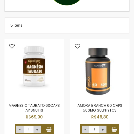
5
itens
MAGNESIO TAURATO 60CAPS
AMORA BRANCA 60 CAPS
APISNUTRI
500MG SULPHYTOS
R$69,90
R$46,80
-
+
-
+