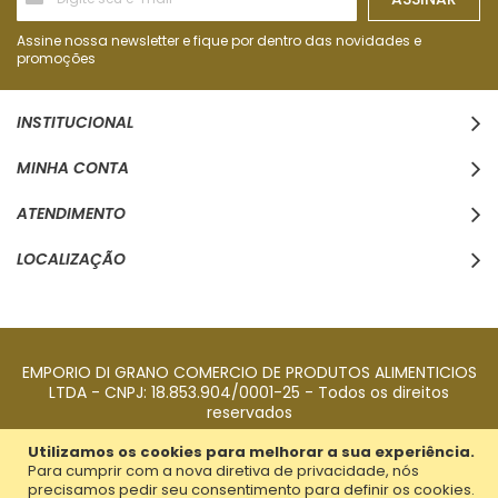
se
na
nossa
Assine nossa newsletter e fique por dentro das novidades e
Newsletter:
promoções
INSTITUCIONAL
MINHA CONTA
ATENDIMENTO
LOCALIZAÇÃO
EMPORIO DI GRANO COMERCIO DE PRODUTOS ALIMENTICIOS
LTDA - CNPJ: 18.853.904/0001-25 - Todos os direitos
reservados
Utilizamos os cookies para melhorar a sua experiência.
Para cumprir com a nova diretiva de privacidade, nós
precisamos pedir seu consentimento para definir os cookies.