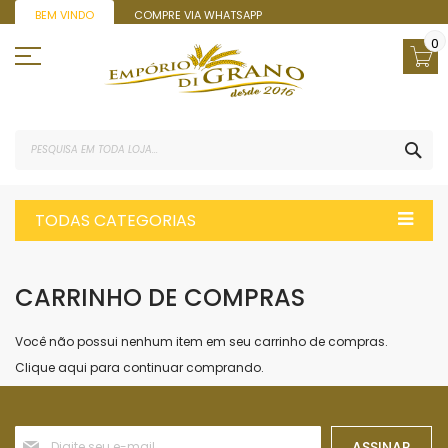
Pular
BEM VINDO
COMPRE VIA WHATSAPP
para
o
0
conteúdo
PES
TODAS CATEGORIAS
CARRINHO DE COMPRAS
Você não possui nenhum item em seu carrinho de compras.
Clique
aqui
para continuar comprando.
Inscreva-
ASSINAR