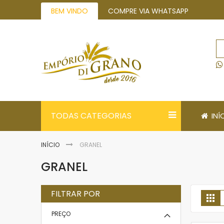
Pular
BEM VINDO
COMPRE VIA WHATSAPP
para
o
conteúdo
TODAS CATEGORIAS
INÍ
INÍCIO
GRANEL
GRANEL
FILTRAR POR
V
Gr
PREÇO