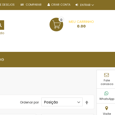
DE DESEJOS
COMPARAR
CRIAR CONTA
ENTRAR
0
MEU CARRINHO
PESQUISA
0.00
ido
OG
Fale
conosco
WhatsApp
Definir
Ordenar por
Direção
Decrescente
Visite