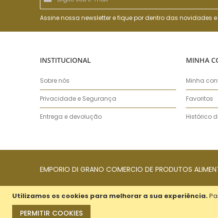
se
na
nossa
Assine nossa newsletter e fique por dentro das novidades
Newsletter:
INSTITUCIONAL
MINHA C
Sobre nós
Minha con
Privacidade e Segurança
Favoritos
Entrega e devolução
Histórico 
EMPORIO DI GRANO COMERCIO DE PRODUTOS ALIMENTICI
Utilizamos os cookies para melhorar a sua experiência.
Pa
PERMITIR COOKIES