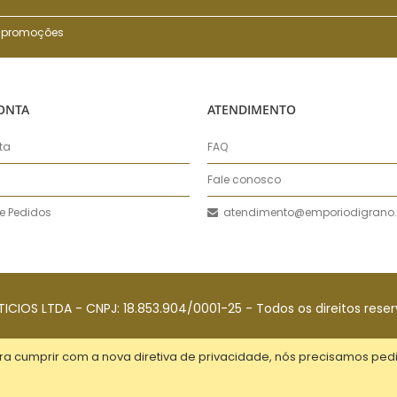
 e promoções
ONTA
ATENDIMENTO
ta
FAQ
Fale conosco
de Pedidos
atendimento@emporiodigrano.
OS LTDA - CNPJ: 18.853.904/0001-25 - Todos os direitos rese
ra cumprir com a nova diretiva de privacidade, nós precisamos pedi