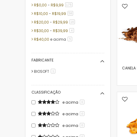
R$0,00
-
R$9,99
artigo
175
R$10,00
-
R$19,99
artigo
58
R$20,00
-
R$29,99
artigo
16
R$30,00
-
R$39,99
artigo
4
R$40,00
e acima
artigo
5
FABRICANTE
CANELA 
BIOSOFT
artigo
1
CLASSIFICAÇÃO
e acima
0
e acima
0
e acima
0
0