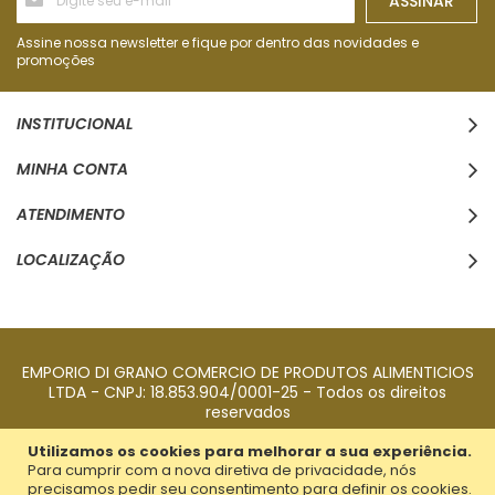
ASSINAR
se
na
nossa
Assine nossa newsletter e fique por dentro das novidades e
Newsletter:
promoções
INSTITUCIONAL
MINHA CONTA
ATENDIMENTO
LOCALIZAÇÃO
EMPORIO DI GRANO COMERCIO DE PRODUTOS ALIMENTICIOS
LTDA - CNPJ: 18.853.904/0001-25 - Todos os direitos
reservados
Utilizamos os cookies para melhorar a sua experiência.
Para cumprir com a nova diretiva de privacidade, nós
precisamos pedir seu consentimento para definir os cookies.