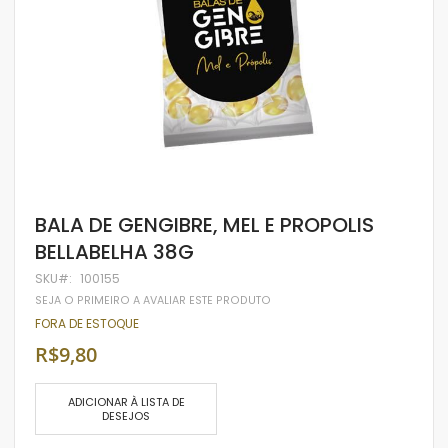
Saltar
BALA DE GENGIBRE, MEL E PROPOLIS
para
BELLABELHA 38G
o
início
SKU
100155
da
Galeria
SEJA O PRIMEIRO A AVALIAR ESTE PRODUTO
de
FORA DE ESTOQUE
imagens
R$9,80
ADICIONAR À LISTA DE
DESEJOS