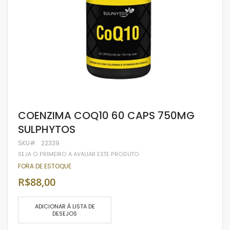
Saltar
COENZIMA COQ10 60 CAPS 750MG
para
SULPHYTOS
o
início
SKU
22339
da
Galeria
SEJA O PRIMEIRO A AVALIAR ESTE PRODUTO
de
FORA DE ESTOQUE
imagens
R$88,00
ADICIONAR À LISTA DE
DESEJOS