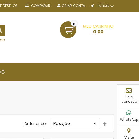
DE DESEJOS
COMPARAR
CRIAR CONTA
ENTRAR
0
MEU CARRINHO
PESQUISA
0.00
ido
OG
Fale
conosco
WhatsApp
Definir
Ordenar por
Direção
Decrescente
Visite