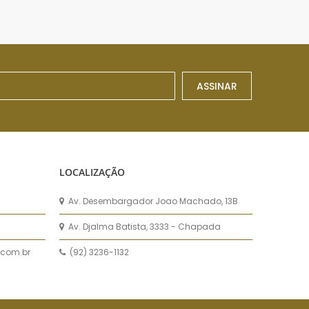
ASSINAR
LOCALIZAÇÃO
Av. Desembargador Joao Machado, 13B
Av. Djalma Batista, 3333 - Chapada
com.br
(92) 3236-1132