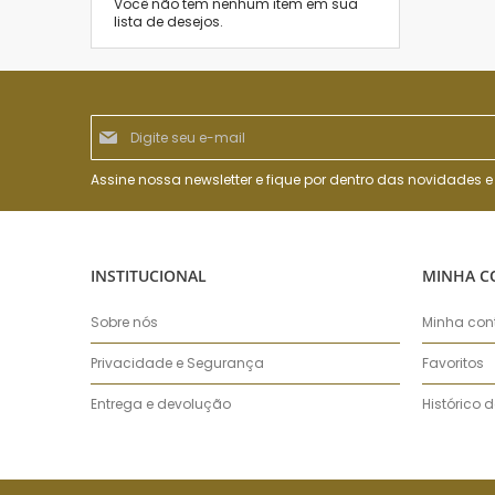
Você não tem nenhum item em sua
lista de desejos.
Inscreva-
se
na
nossa
Assine nossa newsletter e fique por dentro das novidades
Newsletter:
INSTITUCIONAL
MINHA C
Sobre nós
Minha con
Privacidade e Segurança
Favoritos
Entrega e devolução
Histórico 