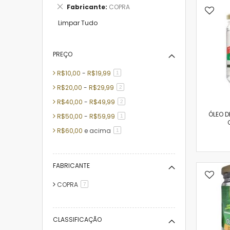
Remover
Fabricante
COPRA
este
Item
Limpar Tudo
PREÇO
R$10,00
-
R$19,99
artigo
1
R$20,00
-
R$29,99
artigo
2
R$40,00
-
R$49,99
artigo
2
ÓLEO 
R$50,00
-
R$59,99
artigo
1
R$60,00
e acima
artigo
1
FABRICANTE
COPRA
artigo
7
CLASSIFICAÇÃO