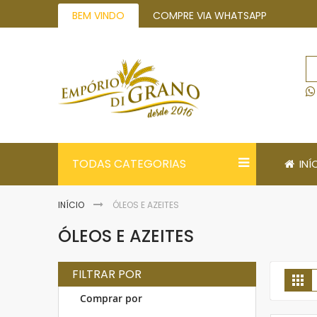
Pular
BEM VINDO
COMPRE VIA WHATSAPP
para
o
conteúdo
TODAS CATEGORIAS
INÍ
INÍCIO
ÓLEOS E AZEITES
ÓLEOS E AZEITES
FILTRAR POR
V
Gr
Comprar por