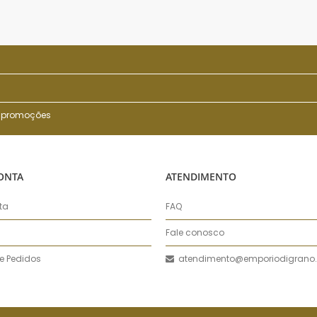
 e promoções
ONTA
ATENDIMENTO
ta
FAQ
Fale conosco
de Pedidos
atendimento@emporiodigrano.